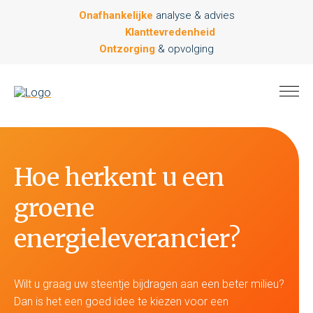
Onafhankelijke
analyse & advies
Klanttevredenheid
Ontzorging
& opvolging
Hoe herkent u een
groene
energieleverancier?
Wilt u graag uw steentje bijdragen aan een beter milieu?
Dan is het een goed idee te kiezen voor een